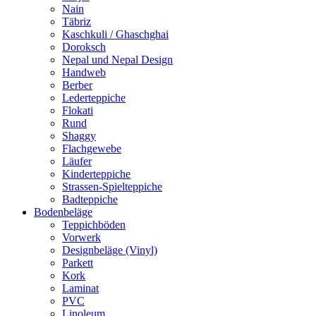
Nain
Täbriz
Kaschkuli / Ghaschghai
Doroksch
Nepal und Nepal Design
Handweb
Berber
Lederteppiche
Flokati
Rund
Shaggy
Flachgewebe
Läufer
Kinderteppiche
Strassen-Spielteppiche
Badteppiche
Bodenbeläge
Teppichböden
Vorwerk
Designbeläge (Vinyl)
Parkett
Kork
Laminat
PVC
Linoleum