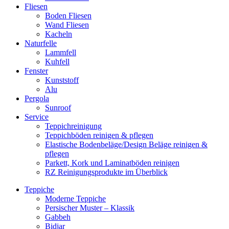
Fliesen
Boden Fliesen
Wand Fliesen
Kacheln
Naturfelle
Lammfell
Kuhfell
Fenster
Kunststoff
Alu
Pergola
Sunroof
Service
Teppichreinigung
Teppichböden reinigen & pflegen
Elastische Bodenbeläge/Design Beläge reinigen &
pflegen
Parkett, Kork und Laminatböden reinigen
RZ Reinigungsprodukte im Überblick
Teppiche
Moderne Teppiche
Persischer Muster – Klassik
Gabbeh
Bidjar