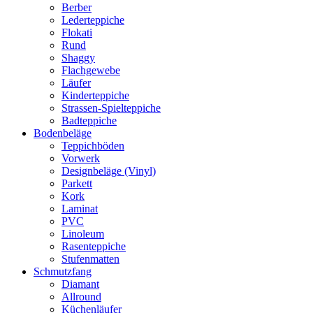
Berber
Lederteppiche
Flokati
Rund
Shaggy
Flachgewebe
Läufer
Kinderteppiche
Strassen-Spielteppiche
Badteppiche
Bodenbeläge
Teppichböden
Vorwerk
Designbeläge (Vinyl)
Parkett
Kork
Laminat
PVC
Linoleum
Rasenteppiche
Stufenmatten
Schmutzfang
Diamant
Allround
Küchenläufer