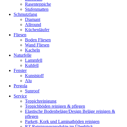
Rasenteppiche
Stufenmatten
Schmutzfang
Diamant
Allround
Küchenläufer
Fliesen
Boden Fliesen
Wand Fliesen
Kacheln
Naturfelle
Lammfell
Kuhfell
Fenster
Kunststoff
Alu
Pergola
Sunroof
Service
Teppichreinigung
Teppichböden reinigen & pflegen
Elastische Bodenbeläge/Design Beläge reinigen &
pflegen
Parkett, Kork und Laminatböden reinigen
RZ Reinigungsprodukte im Überblick