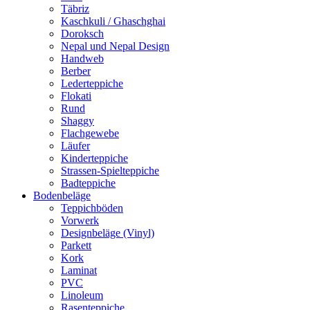
Täbriz
Kaschkuli / Ghaschghai
Doroksch
Nepal und Nepal Design
Handweb
Berber
Lederteppiche
Flokati
Rund
Shaggy
Flachgewebe
Läufer
Kinderteppiche
Strassen-Spielteppiche
Badteppiche
Bodenbeläge
Teppichböden
Vorwerk
Designbeläge (Vinyl)
Parkett
Kork
Laminat
PVC
Linoleum
Rasenteppiche