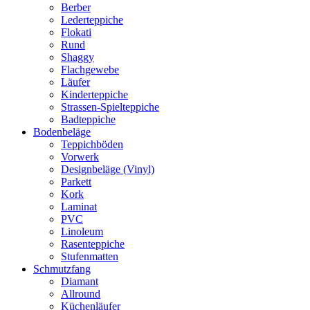
Berber
Lederteppiche
Flokati
Rund
Shaggy
Flachgewebe
Läufer
Kinderteppiche
Strassen-Spielteppiche
Badteppiche
Bodenbeläge
Teppichböden
Vorwerk
Designbeläge (Vinyl)
Parkett
Kork
Laminat
PVC
Linoleum
Rasenteppiche
Stufenmatten
Schmutzfang
Diamant
Allround
Küchenläufer