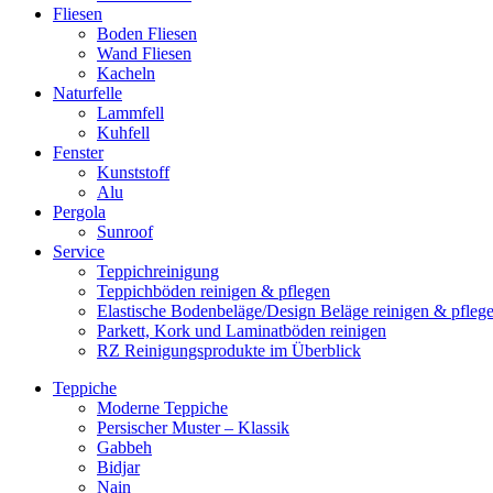
Fliesen
Boden Fliesen
Wand Fliesen
Kacheln
Naturfelle
Lammfell
Kuhfell
Fenster
Kunststoff
Alu
Pergola
Sunroof
Service
Teppichreinigung
Teppichböden reinigen & pflegen
Elastische Bodenbeläge/Design Beläge reinigen & pfleg
Parkett, Kork und Laminatböden reinigen
RZ Reinigungsprodukte im Überblick
Teppiche
Moderne Teppiche
Persischer Muster – Klassik
Gabbeh
Bidjar
Nain