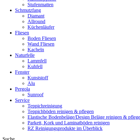
Stufenmatten
Schmutzfang
Diamant
Allround
Küchenläufer
Fliesen
Boden Fliesen
Wand Fliesen
Kacheln
Naturfelle
Lammfell
Kuhfell
Fenster
Kunststoff
Alu
Pergola
Sunroof
Service
Teppichreinigung
Teppichböden reinigen & pflegen
Elastische Bodenbeläge/Design Beläge reinigen & pfleg
Parkett, Kork und Laminatböden reinigen
RZ Reinigungsprodukte im Überblick
Suche